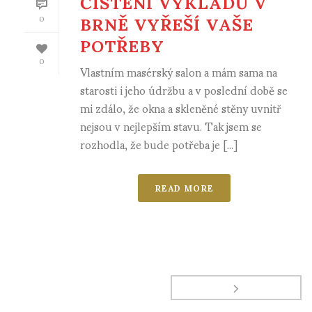
ČIŠTĚNÍ VÝKLADŮ V
BRNĚ VYŘEŠÍ VAŠE
0
POTŘEBY
0
Vlastním masérský salon a mám sama na
starosti i jeho údržbu a v poslední době se
mi zdálo, že okna a skleněné stěny uvnitř
nejsou v nejlepším stavu. Tak jsem se
rozhodla, že bude potřeba je [...]
READ MORE