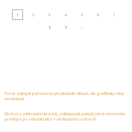
1
2
3
4
5
6
7
8
9
...
page
1
of
34
NEJNOVĚJŠÍ PŘÍSPĚVKY
Pes je nejlepší partnerem při jakékoliv situaci, ale graffitáky nám
neodehnal
3.12.2023
Stržení a odstranění krycích, reklamních polepů před otevřením
prodejen po rekonstrukci v obchodních centrech
24.11.2023