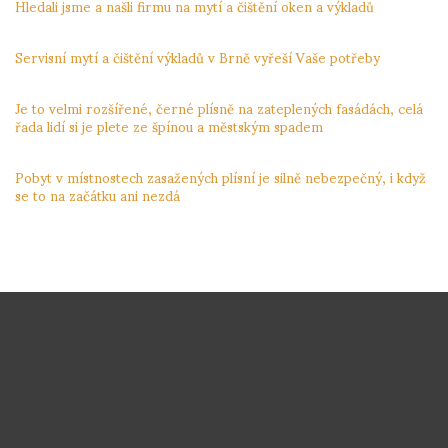
Hledali jsme a našli firmu na mytí a čištění oken a výkladů
24.11.2023
Servisní mytí a čištění výkladů v Brně vyřeší Vaše potřeby
24.11.2023
Je to velmi rozšířené, černé plísně na zateplených fasádách, celá
řada lidí si je plete ze špínou a městským spadem
4.11.2023
Pobyt v místnostech zasažených plísní je silně nebezpečný, i když
se to na začátku ani nezdá
4.11.2023