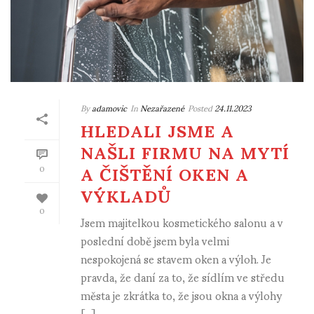
By
adamovic
In
Nezařazené
Posted
24.11.2023
HLEDALI JSME A
NAŠLI FIRMU NA MYTÍ
A ČIŠTĚNÍ OKEN A
0
VÝKLADŮ
0
Jsem majitelkou kosmetického salonu a v
poslední době jsem byla velmi
nespokojená se stavem oken a výloh. Je
pravda, že daní za to, že sídlím ve středu
města je zkrátka to, že jsou okna a výlohy
[...]