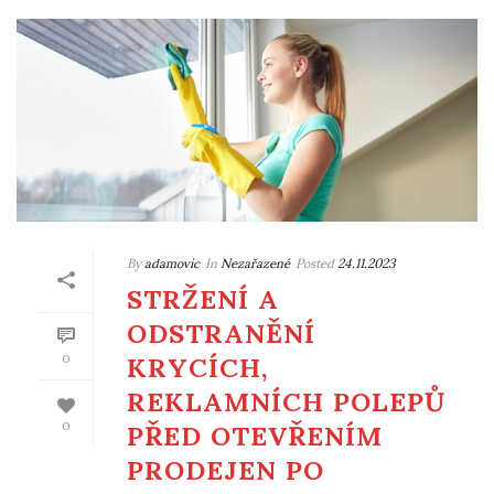
By
adamovic
In
Nezařazené
Posted
24.11.2023
STRŽENÍ A
ODSTRANĚNÍ
KRYCÍCH,
0
REKLAMNÍCH POLEPŮ
PŘED OTEVŘENÍM
0
PRODEJEN PO