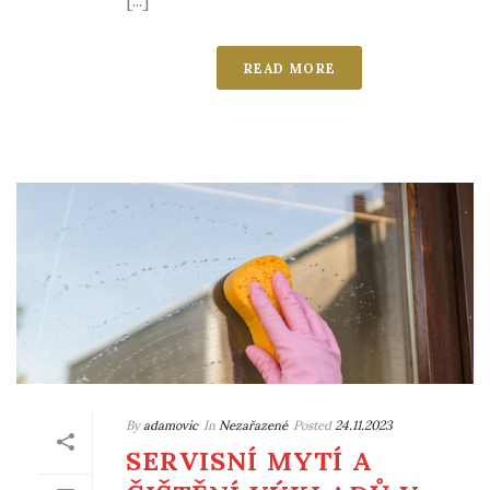
READ MORE
By
adamovic
In
Nezařazené
Posted
24.11.2023
SERVISNÍ MYTÍ A