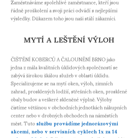
Zaměstnáváme spolehlivé zaměstnance, kteří jsou
řádně proškolení a svoji práci odvádí s nejlepšími
výsledky. Důkazem toho jsou naši stálí zákazníci.
MYTÍ A LEŠTĚNÍ VÝLOH
ČIŠTĚNÍ KOBERCŮ A ČALOUNĚNÍ BRNO jako
jedna z mála kvalitních úklidových společností se
zabývá širokou škálou služeb v oblasti úklidu.
Specializujeme se na mytí oken, výloh, zimních
zahrad, prosklených lodžií, střešních oken, prosklené
obaly budov a veškeré skleněné výplně. Výlohy
čistíme většinou v obchodních jednotkách nákupních
center nebo v drobných obchodech na náměstích
měst. Tuto
službu provádíme jednorázovými
akcemi, nebo v servisních cyklech 1x za 14