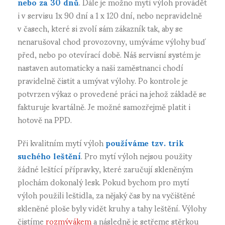
nebo za 30 dnů
. Dále je možno mytí výloh provádět
i v servisu 1x 90 dní a 1 x 120 dní, nebo nepravidelně
v časech, které si zvolí sám zákazník tak, aby se
nenarušoval chod provozovny, umýváme výlohy buď
před, nebo po otevírací době. Náš servisní systém je
nastaven automaticky a naši zaměstnanci chodí
pravidelně čistit a umývat výlohy. Po kontrole je
potvrzen výkaz o provedené práci na jehož základě se
fakturuje kvartálně. Je možné samozřejmě platit i
hotově na PPD.
Při kvalitním mytí výloh
používáme tzv. trik
suchého leštění
. Pro mytí výloh nejsou použity
žádné leštící přípravky, které zaručují skleněným
plochám dokonalý lesk. Pokud bychom pro mytí
výloh použili leštidla, za nějaký čas by na vyčištěné
skleněné ploše byly vidět kruhy a tahy leštění. Výlohy
čistíme
rozmývákem
a následně je setřeme stěrkou