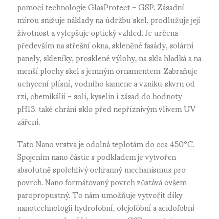
pomocí technologie GlasProtect – GSP. Zásadní
mírou snižuje náklady na údržbu skel, prodlužuje její
životnost a vylepšuje optický vzhled. Je určena
především na střešní okna, skleněné fasády, solární
panely, skleníky, prosklené výlohy, na skla hladká a na
menší plochy skel s jemným ornamentem. Zabraňuje
uchycení plísní,
vodního kamene a vzniku
skvrn od
rzi, chemikálií – solí, kyselin i zásad do hodnoty
pH13. také chrání sklo před nepříznivým vlivem UV
záření.
Tato Nano vrstva je odolná teplotám do cca 450°C.
Spojením nano částic s podkladem je vytvořen
absolutně spolehlivý ochranný mechanismus pro
povrch. Nano formátovaný povrch zůstává ovšem
paropropustný. To nám umožňuje vytvořit díky
nanotechnologii hydrofobní, olejofóbní a acidofobní