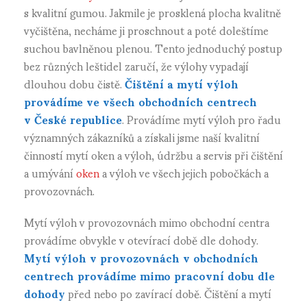
s kvalitní gumou. Jakmile je prosklená plocha kvalitně
vyčištěna, necháme ji proschnout a poté doleštíme
suchou bavlněnou plenou. Tento jednoduchý postup
bez různých leštidel zaručí, že výlohy vypadají
dlouhou dobu čistě.
Čištění a mytí výloh
provádíme ve všech obchodních centrech
v České republice
. Provádíme mytí výloh pro řadu
významných zákazníků a získali jsme naší kvalitní
činností mytí oken a výloh, údržbu a servis při čištění
a umývání
oken
a výloh ve všech jejich pobočkách a
provozovnách.
Mytí výloh v provozovnách mimo obchodní centra
provádíme obvykle v otevírací době dle dohody.
Mytí výloh v provozovnách v obchodních
centrech provádíme mimo pracovní dobu dle
dohody
před nebo po zavírací době. Čištění a mytí