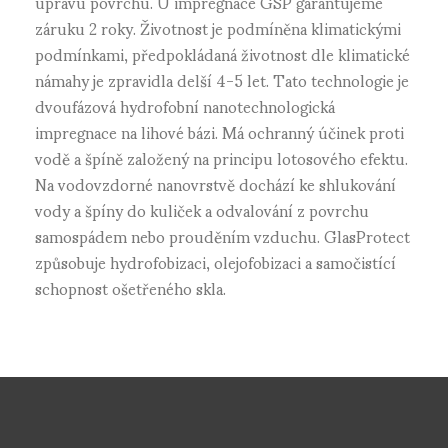
úpravu povrchu. U impregnace GSP garantujeme
záruku 2 roky. Životnost je podmíněna klimatickými
podmínkami, předpokládaná životnost dle klimatické
námahy je zpravidla delší 4-5 let. Tato technologie je
dvoufázová hydrofobní nanotechnologická
impregnace na lihové bázi. Má ochranný účinek proti
vodě a špíně založený na principu lotosového efektu.
Na vodovzdorné nanovrstvě dochází ke shlukování
vody a špíny do kuliček a odvalování z povrchu
samospádem nebo prouděním vzduchu. GlasProtect
způsobuje hydrofobizaci, olejofobizaci a samočistící
schopnost ošetřeného skla.