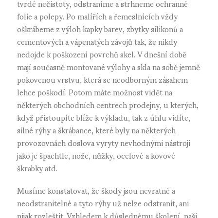
tvrdé nečistoty, odstraníme a strhneme ochranné
folie a polepy. Po malířích a řemeslnících vždy
oškrábeme z výloh kapky barev, zbytky silikonů a
cementových a vápenatých závojů tak, že nikdy
nedojde k poškození povrchů skel. V dnešní době
mají současně montované výlohy a skla na sobě jemně
pokovenou vrstvu, která se neodborným zásahem
lehce poškodí. Potom máte možnost vidět na
některých obchodních centrech prodejny, u kterých,
když přistoupíte blíže k výkladu, tak z úhlu vidíte,
silné rýhy a škrábance, které byly na některých
provozovnách doslova vyryty nevhodnými nástroji
jako je špachtle, nože, nůžky, ocelové a kovové
škrabky atd.
Musíme konstatovat, že škody jsou nevratné a
neodstranitelné a tyto rýhy už nelze odstranit, ani
nijak rozleštit. Vzhledem k důslednému školení, naši