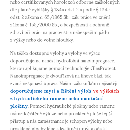
nebo certifikovaných horolezců odborně zaškolených
dle platné vyhlášky § 134a odst. 2 a podle § 134c
odst. 2 zákona č. 65/1965 Sb., zák. práce ve znění
zákona č. 155/2000 Sb., o bezpečnosti a ochraně
zdraví při práci na pracovišti s nebezpečím pádu
z výšky nebo do volné hloubky.
Na těžko dostupné výlohy a výlohy ve výšce
doporučujeme nanést hydrofobní nanoimpregnace,
kterou aplikujeme pomocí technologie GlasProtect.
Nanoimpregnace je dvoufázová na lihové bázi, tak
zvaná nešpinavá úprava. Naším zákazníkům nejčastěji
doporučujeme mytí a čištění výloh
ve výškách
z hydraulického ramene nebo montážní
plošiny
. Pomocí hydraulické plošiny nebo ramene
máme k čištěné výloze nebo prosklené ploše lepší
přístup a náš zaměstnanec je schopen výlohy nebo
prosklené plochy lépe a kvalitněji umýt a očistit.