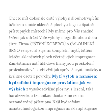
Chcete mít dokonale čisté výlohy s dlouhotrvajícím
účinkem a máte skleněné plochy a loga na špatně
přístupných místech? My máme pro Vás snadné
řešení jak udržet Vaše výlohy a loga dlouhou dobu
čisté. Firma ČIŠTĚNÍ KOBERCŮ A ČALOUNĚNÍ
BRNO se specializuje na kompletní mytí, čištění,
leštění skleněných ploch včetně jejich impregnace.
Zaměstnanci naší úklidové firmy jsou proškolení
profesionálové, kteří vědí jak správně, systematicky a
kvalitně ošetřit povrchy.
Mytí výloh a nanášení
hydrofobní impregnace provádíme jak ve
výškách
z vysokozdvižné plošiny, z lešení, tak i
horolezeckou technikou dostaneme se i na
nestandardně přístupná. Naši hydrofobní
nanotechnologickou impregnaci na skla aplikujeme