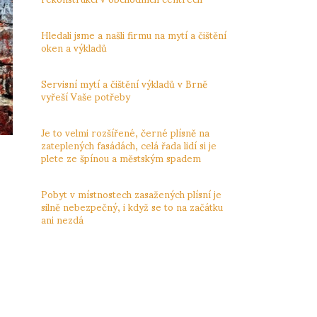
24.11.2023
Hledali jsme a našli firmu na mytí a čištění
oken a výkladů
24.11.2023
Servisní mytí a čištění výkladů v Brně
vyřeší Vaše potřeby
24.11.2023
Je to velmi rozšířené, černé plísně na
zateplených fasádách, celá řada lidí si je
plete ze špínou a městským spadem
4.11.2023
Pobyt v místnostech zasažených plísní je
silně nebezpečný, i když se to na začátku
ani nezdá
4.11.2023