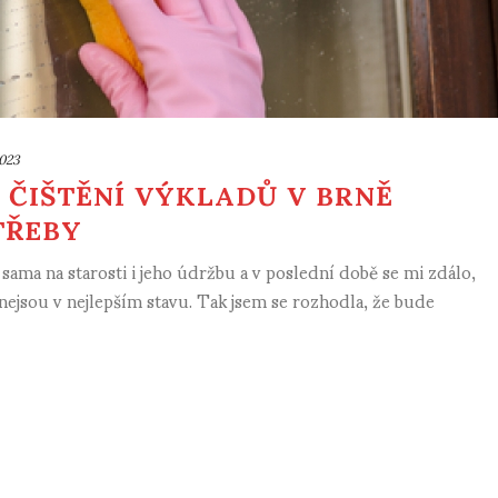
2023
A ČIŠTĚNÍ VÝKLADŮ V BRNĚ
TŘEBY
ama na starosti i jeho údržbu a v poslední době se mi zdálo,
 nejsou v nejlepším stavu. Tak jsem se rozhodla, že bude