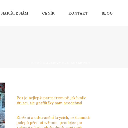
NAPIŠTE NÁM
CENÍK
KONTAKT
BLOG
DOMŮ
»
ARCHIVY PRO ADAMOVIC
NEJNOVĚJŠÍ PŘÍSPĚVKY
Pes je nejlepší partnerem při jakékoliv
situaci, ale graffitáky nám neodehnal
3.12.2023
Stržení a odstranění krycích, reklamních
polepů před otevřením prodejen po
rekonstrukci v obchodních centrech