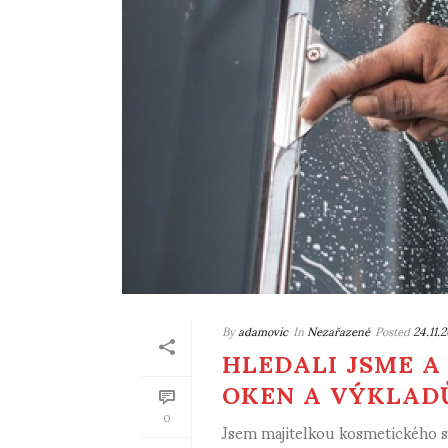
By
adamovic
In
Nezařazené
Posted
24.11.
HLEDALI JSME A
OKEN A VÝKLAD
0
Jsem majitelkou kosmetického s