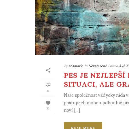
By
adamovic
In
Nezařazené
Posted
3.12.2
PES JE NEJLEPŠ
SITUACI, ALE G
0
Naše společnost vždycky ráda vít
postupech mohou pohodlně přečís
noví [...]
0
READ MORE