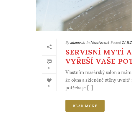
By
adamovic
In
Nezařazené
Posted
24.11.
SERVISNÍ MYTÍ 
VYŘEŠÍ VAŠE PO
0
Vlastním masérský salon a mám s
že okna a skleněné stěny uvnitř
potřeba je [...]
0
READ MORE