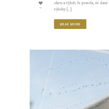
oken a výloh. Je pravda, že daní 
výlohy [...]
0
READ MORE