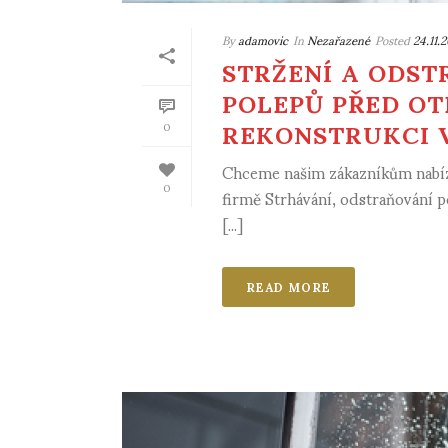
By
adamovic
In
Nezařazené
Posted
24.11.
STRŽENÍ A ODST
POLEPŮ PŘED OT
REKONSTRUKCI 
0
Chceme našim zákazníkům nabízet
0
firmě Strhávání, odstraňování p
[...]
READ MORE