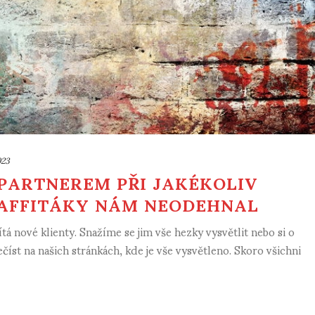
023
Í PARTNEREM PŘI JAKÉKOLIV
RAFFITÁKY NÁM NEODEHNAL
á nové klienty. Snažíme se jim vše hezky vysvětlit nebo si o
t na našich stránkách, kde je vše vysvětleno. Skoro všichni