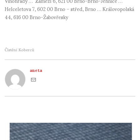
Vinohrady … Zámezí 6, 621 00 Brno-Brno-Jehnice …
Helceletova 7, 602 00 Brno – střed, Brno … Královopolská
44, 616 00 Brno-Žabovřesky
Čistění Koberců
aneta
RECOMMENDED POSTS