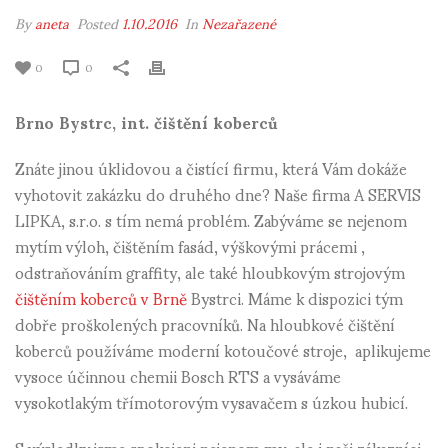
By
aneta
Posted
1.10.2016
In
Nezařazené
0
0
Brno Bystrc, int. čištění koberců
Znáte jinou úklidovou a čistící firmu, která Vám dokáže
vyhotovit zakázku do druhého dne? Naše firma A SERVIS
LIPKA, s.r.o. s tím nemá problém. Zabýváme se nejenom
mytím výloh, čištěním fasád, výškovými prácemi ,
odstraňováním graffity, ale také hloubkovým strojovým
čištěním koberců v Brně
Bystrci. Máme k dispozici tým
dobře proškolených pracovníků. Na hloubkové čištění
koberců používáme moderní kotoučové stroje, aplikujeme
vysoce účinnou chemii Bosch RTS a vysáváme
vysokotlakým třímotorovým vysavačem s úzkou hubicí.
S výsledky jsme spokojeni nejenom my, ale i naši zákazníci.