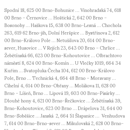
Spodní 18, 625 00 Brno-Bohunice … Vinohradská 74, 618
00 Brno – Černovice … Hoštická 2, 642 00 Brno –
Bosonohy … Haškova 15, 638 00 Brno-Lesná … Chochola
263, 619 62 Brno-jih, Dolní Heršpice … Bystřinova 2, 612
00 Brno-Královo Pole … Netušilova 20, 614 00 Brno-
sever, Husovice … V Rejích 23, 643 00 Brno – Chrlice …
Žebětínská 66, 623 00 Brno-Kohoutovice … Olbrachtovo
náměstí 8, 624 00 Brno-Komín … U Vlečky 1019, 664 34
Kuřim … Svatopluka Čecha 104, 612 00 Brno-Královo
Pole, Brno … Technická 4, 664 48 Brno – Moravany …
Cihelní 4, 614 00 Brno-Obřany … Molákova 11, 628 00
Brno – Líšeň, Brno … Lipová 19, 603 00 Brno-Pisárky …
Dlouhé hony 4, 621 00 Brno-Řečkovice … Žebětínská 39,
Brno-Kohoutovice, 623 00 Brno … Drápelova 31, 644 00
Brno-Soběšice … Janská 2, 664 51 Šlapanice … Venhudova
7, 614 00 Brno-Brno-sever … Mikulovská 2, 628 00 Brno-