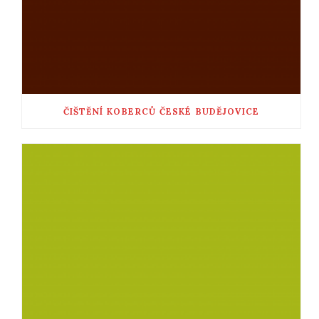
ČIŠTĚNÍ KOBERCŮ ČESKÉ BUDĚJOVICE