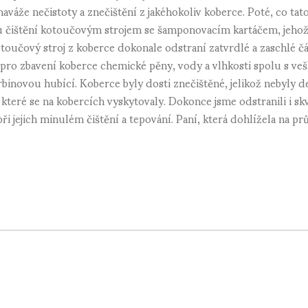
aváže nečistoty a znečištění z jakéhokoliv koberce. Poté, co tat
ištění kotoučovým strojem se šamponovacím kartáčem, jehož mě
oučový stroj z koberce dokonale odstraní zatvrdlé a zaschlé část
 pro zbavení koberce chemické pěny, vody a vlhkosti spolu s v
binovou hubící. Koberce byly dosti znečištěné, jelikož nebyly d
které se na kobercích vyskytovaly. Dokonce jsme odstranili i skv
 při jejich minulém čištění a tepování. Paní, která dohlížela na 