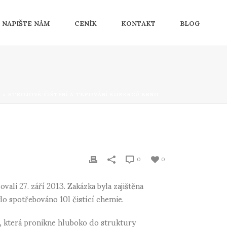
NAPIŠTE NÁM
CENÍK
KONTAKT
BLOG
Ů
»
STROJOVÉ ČIŠTĚNÍ A TEPOVÁNÍ KOBERCŮ BRNO
0
0
vali 27. září 2013. Zakázka byla zajištěna
lo spotřebováno 10l čistící chemie.
, která pronikne hluboko do struktury