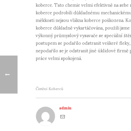
koberce. Tato chemie velmi efektivně na sebe n
koberce podrobili důkladnému mechanickému č
měkkosti nejsou vlákna koberce poškozena. Kot
koberce důkladně vykartáčována, použili jsme
výkonný průmyslový vysavače se speciální štěr
postupem se podařilo odstranit veškeré fleky, 
nepodařilo se je odstranit jiné úklidové firmě
práce velmi spokojená.
Čistění Koberců
admin