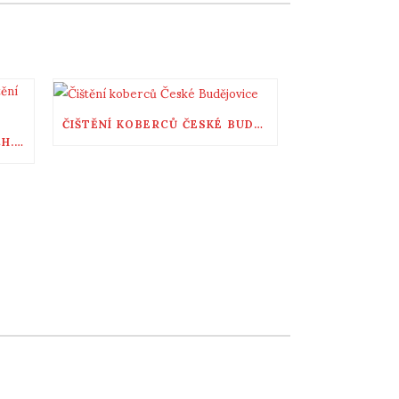
ČIŠTĚNÍ KOBERCŮ ČESKÉ BUDĚJOVICE
ČEBÍN INT. MYTÍ OKEN, MECH. ČIŠTĚNÍ KOBERCŮ