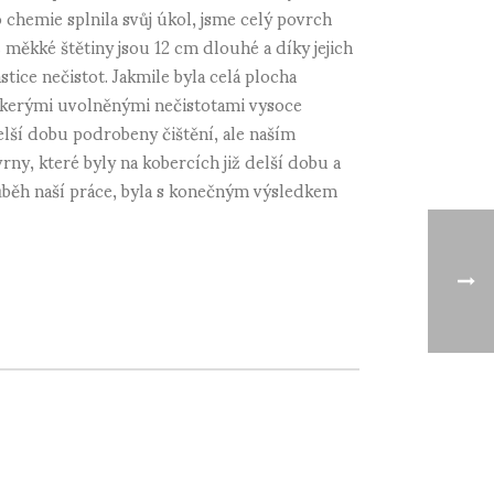
o chemie splnila svůj úkol, jsme celý povrch
kké štětiny jsou 12 cm dlouhé a díky jejich
ice nečistot. Jakmile byla celá plocha
eškerými uvolněnými nečistotami vysoce
elší dobu podrobeny čištění, ale naším
rny, které byly na kobercích již delší dobu a
průběh naší práce, byla s konečným výsledkem