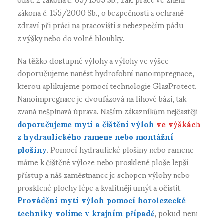
zákona č. 155/2000 Sb., o bezpečnosti a ochraně
zdraví při práci na pracovišti s nebezpečím pádu
z výšky nebo do volné hloubky.
Na těžko dostupné výlohy a výlohy ve výšce
doporučujeme nanést hydrofobní nanoimpregnace,
kterou aplikujeme pomocí technologie GlasProtect.
Nanoimpregnace je dvoufázová na lihové bázi, tak
zvaná nešpinavá úprava. Naším zákazníkům nejčastěji
doporučujeme mytí a čištění výloh
ve výškách
z hydraulického ramene nebo montážní
plošiny
. Pomocí hydraulické plošiny nebo ramene
máme k čištěné výloze nebo prosklené ploše lepší
přístup a náš zaměstnanec je schopen výlohy nebo
prosklené plochy lépe a kvalitněji umýt a očistit.
Provádění mytí výloh pomocí horolezecké
techniky volíme v krajním případě
, pokud není