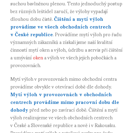
suchou bavlněnou plenou. Tento jednoduchý postup
bez různých leštidel zaručí, že výlohy vypadají
dlouhou dobu čistě.
Čištění a mytí výloh
provádíme ve všech obchodních centrech
v České republice
. Provádíme mytí výloh pro řadu
významných zákazníků a získali jsme naší kvalitní
činností mytí oken a výloh, údržbu a servis při čištění
a umývání
oken
a výloh ve všech jejich pobočkách a
provozovnách.
Mytí výloh v provozovnách mimo obchodní centra
provádíme obvykle v otevírací době dle dohody.
Mytí výloh v provozovnách v obchodních
centrech provádíme mimo pracovní dobu dle
dohody
před nebo po zavírací době. Čištění a mytí
výloh realizujeme ve všech obchodních centrech
v České a Slovenské republice a nově i v Rakousku.
Provádíme mytí výloh a retailové parky pro řadu