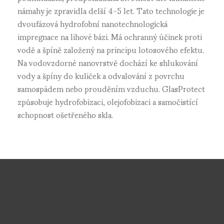
námahy je zpravidla delší 4-5 let. Tato technologie je
dvoufázová hydrofobní nanotechnologická
impregnace na lihové bázi. Má ochranný účinek proti
vodě a špíně založený na principu lotosového efektu.
Na vodovzdorné nanovrstvě dochází ke shlukování
vody a špíny do kuliček a odvalování z povrchu
samospádem nebo prouděním vzduchu. GlasProtect
způsobuje hydrofobizaci, olejofobizaci a samočistící
schopnost ošetřeného skla.