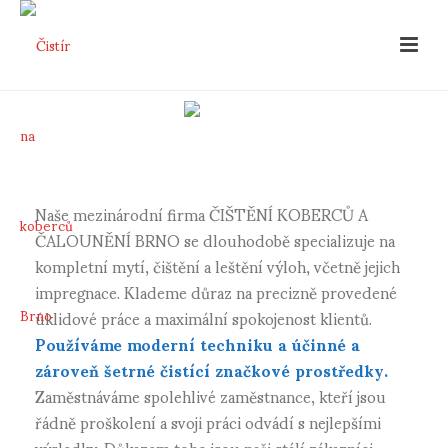
Naše mezinárodní firma ČIŠTĚNÍ KOBERCŮ A
ČALOUNĚNÍ BRNO se dlouhodobě specializuje na
kompletní mytí, čištění a leštění výloh, včetně jejich
impregnace. Klademe důraz na precizně provedené
úklidové práce a maximální spokojenost klientů.
Používáme moderní techniku a účinné a
zároveň šetrné čistící značkové prostředky.
Zaměstnáváme spolehlivé zaměstnance, kteří jsou
řádně proškolení a svoji práci odvádí s nejlepšími
výsledky. Důkazem toho jsou naši stálí zákazníci.