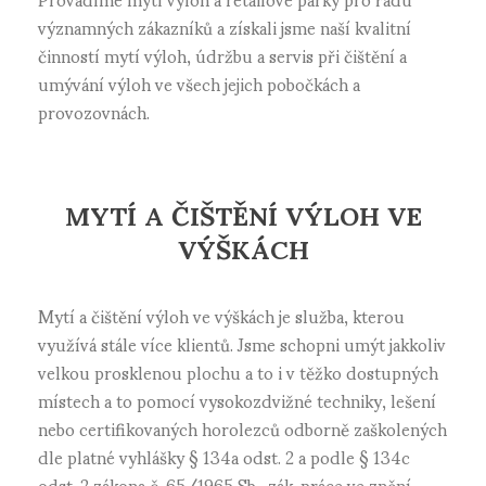
významných zákazníků a získali jsme naší kvalitní
činností mytí výloh, údržbu a servis při čištění a
umývání výloh ve všech jejich pobočkách a
provozovnách.
MYTÍ A ČIŠTĚNÍ VÝLOH VE
VÝŠKÁCH
Mytí a čištění výloh ve výškách je služba, kterou
využívá stále více klientů. Jsme schopni umýt jakkoliv
velkou prosklenou plochu a to i v těžko dostupných
místech a to pomocí vysokozdvižné techniky, lešení
nebo certifikovaných horolezců odborně zaškolených
dle platné vyhlášky § 134a odst. 2 a podle § 134c
odst. 2 zákona č. 65/1965 Sb., zák. práce ve znění