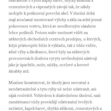
cementových a vápenatých závojů tak, že nikdy
nedojde k poškození povrchů skel. V dnešní době
mají současně montované výlohy a skla na sobě jemně
pokovenou vrstvu, která se neodborným zásahem
lehce poškodí. Potom máte možnost vidět na
některých obchodních centrech prodejny, u kterých,
když přistoupíte blíže k výkladu, tak z úhlu vidíte,
silné rýhy a škrábance, které byly na některých
provozovnách doslova vyryty nevhodnými nástroji
jako je špachtle, nože, nůžky, ocelové a kovové
škrabky atd.
Musíme konstatovat, že škody jsou nevratné a
neodstranitelné a tyto rýhy už nelze odstranit, ani
nijak rozleštit. Vzhledem k důslednému školení, naši
zaměstnanci vždy provádějí odstranění tvrdých
nečistot, kapek barev, zbytků silikonů, cementových a