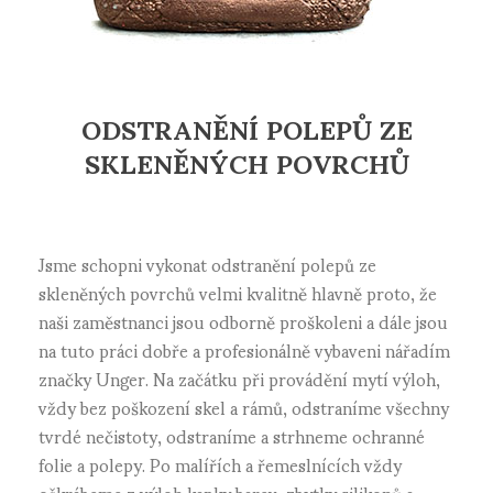
ODSTRANĚNÍ POLEPŮ ZE
SKLENĚNÝCH POVRCHŮ
Jsme schopni vykonat odstranění polepů ze
skleněných povrchů velmi kvalitně hlavně proto, že
naši zaměstnanci jsou odborně proškoleni a dále jsou
na tuto práci dobře a profesionálně vybaveni nářadím
značky Unger. Na začátku při provádění mytí výloh,
vždy bez poškození skel a rámů, odstraníme všechny
tvrdé nečistoty, odstraníme a strhneme ochranné
folie a polepy. Po malířích a řemeslnících vždy
oškrábeme z výloh kapky barev, zbytky silikonů a