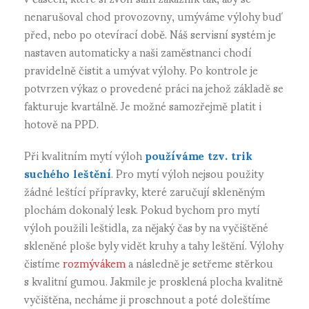
nenarušoval chod provozovny, umýváme výlohy buď
před, nebo po otevírací době. Náš servisní systém je
nastaven automaticky a naši zaměstnanci chodí
pravidelně čistit a umývat výlohy. Po kontrole je
potvrzen výkaz o provedené práci na jehož základě se
fakturuje kvartálně. Je možné samozřejmě platit i
hotově na PPD.
Při kvalitním mytí výloh
používáme tzv. trik
suchého leštění
. Pro mytí výloh nejsou použity
žádné leštící přípravky, které zaručují skleněným
plochám dokonalý lesk. Pokud bychom pro mytí
výloh použili leštidla, za nějaký čas by na vyčištěné
skleněné ploše byly vidět kruhy a tahy leštění. Výlohy
čistíme
rozmývákem
a následně je setřeme stěrkou
s kvalitní gumou. Jakmile je prosklená plocha kvalitně
vyčištěna, necháme ji proschnout a poté doleštíme