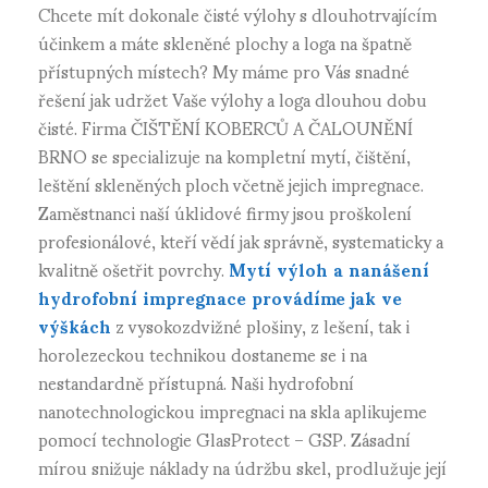
Chcete mít dokonale čisté výlohy s dlouhotrvajícím
účinkem a máte skleněné plochy a loga na špatně
přístupných místech? My máme pro Vás snadné
řešení jak udržet Vaše výlohy a loga dlouhou dobu
čisté. Firma ČIŠTĚNÍ KOBERCŮ A ČALOUNĚNÍ
BRNO se specializuje na kompletní mytí, čištění,
leštění skleněných ploch včetně jejich impregnace.
Zaměstnanci naší úklidové firmy jsou proškolení
profesionálové, kteří vědí jak správně, systematicky a
kvalitně ošetřit povrchy.
Mytí výloh a nanášení
hydrofobní impregnace provádíme jak ve
výškách
z vysokozdvižné plošiny, z lešení, tak i
horolezeckou technikou dostaneme se i na
nestandardně přístupná. Naši hydrofobní
nanotechnologickou impregnaci na skla aplikujeme
pomocí technologie GlasProtect – GSP. Zásadní
mírou snižuje náklady na údržbu skel, prodlužuje její