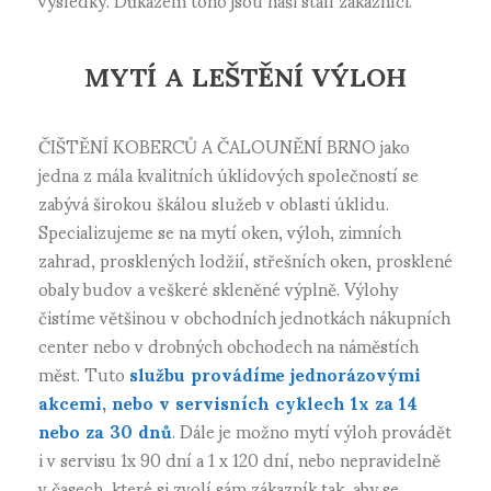
MYTÍ A LEŠTĚNÍ VÝLOH
ČIŠTĚNÍ KOBERCŮ A ČALOUNĚNÍ BRNO jako
jedna z mála kvalitních úklidových společností se
zabývá širokou škálou služeb v oblasti úklidu.
Specializujeme se na mytí oken, výloh, zimních
zahrad, prosklených lodžií, střešních oken, prosklené
obaly budov a veškeré skleněné výplně. Výlohy
čistíme většinou v obchodních jednotkách nákupních
center nebo v drobných obchodech na náměstích
měst. Tuto
službu provádíme jednorázovými
akcemi, nebo v servisních cyklech 1x za 14
nebo za 30 dnů
. Dále je možno mytí výloh provádět
i v servisu 1x 90 dní a 1 x 120 dní, nebo nepravidelně
v časech, které si zvolí sám zákazník tak, aby se