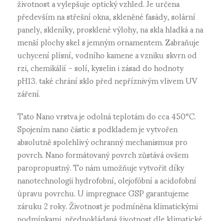
životnost a vylepšuje optický vzhled. Je určena
především na střešní okna, skleněné fasády, solární
panely, skleníky, prosklené výlohy, na skla hladká a na
menší plochy skel s jemným ornamentem. Zabraňuje
uchycení plísní,
vodního kamene a vzniku
skvrn od
rzi, chemikálií – solí, kyselin i zásad do hodnoty
pH13. také chrání sklo před nepříznivým vlivem UV
záření.
Tato Nano vrstva je odolná teplotám do cca 450°C.
Spojením nano částic s podkladem je vytvořen
absolutně spolehlivý ochranný mechanismus pro
povrch. Nano formátovaný povrch zůstává ovšem
paropropustný. To nám umožňuje vytvořit díky
nanotechnologii hydrofobní, olejofóbní a acidofobní
úpravu povrchu. U impregnace GSP garantujeme
záruku 2 roky. Životnost je podmíněna klimatickými
podmínkami, předpokládaná životnost dle klimatické