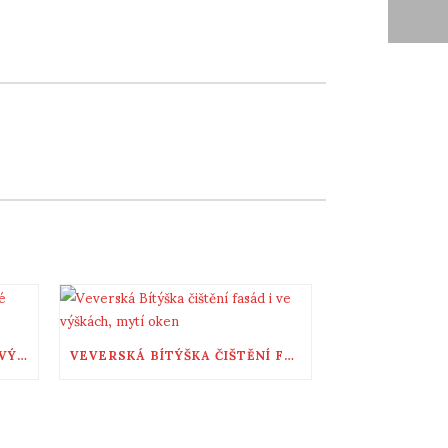
MYTÍ OKEN, ČIŠTĚNÍ FASÁD VÝŠKOVÉ ŘÍČANY
VEVERSKÁ BÍTÝŠKA ČIŠTĚNÍ FASÁD I VE VÝŠKÁCH, MYTÍ OKEN