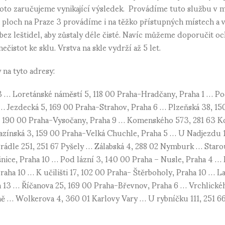
 Proto zaručujeme vynikající výsledek. Provádíme tuto službu v m
 ploch na Praze 3 provádíme i na těžko přístupných místech a
bez leštidel, aby zůstaly déle čisté. Navíc můžeme doporučit o
ečistot ke sklu. Vrstva na skle vydrží až 5 let.
 na tyto adresy:
3 … Loretánské náměstí 5, 118 00 Praha-Hradčany, Praha 1 … 
… Jezdecká 5, 169 00 Praha-Strahov, Praha 6 … Plzeňská 38, 15
5, 190 00 Praha-Vysočany, Praha 9 … Komenského 573, 281 63 Ko
azínská 3, 159 00 Praha-Velká Chuchle, Praha 5 … U Nadjezdu 
Prádle 251, 251 67 Pyšely … Zálabská 4, 288 02 Nymburk … Staro
šnice, Praha 10 … Pod lázní 3, 140 00 Praha – Nusle, Praha 4 
raha 10 … K učilišti 17, 102 00 Praha- Štěrboholy, Praha 10 … 
 13 … Říčanova 25, 169 00 Praha-Břevnov, Praha 6 … Vrchlickéh
ně … Wolkerova 4, 360 01 Karlovy Vary … U rybníčku 111, 251 6