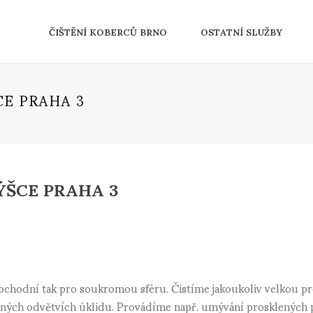
ČIŠTĚNÍ KOBERCŮ BRNO
OSTATNÍ SLUŽBY
CE PRAHA 3
ÝŠCE PRAHA 3
 obchodní tak pro soukromou sféru. Čistíme jakoukoliv velkou p
různých odvětvích úklidu. Provádíme např. umývání prosklených 