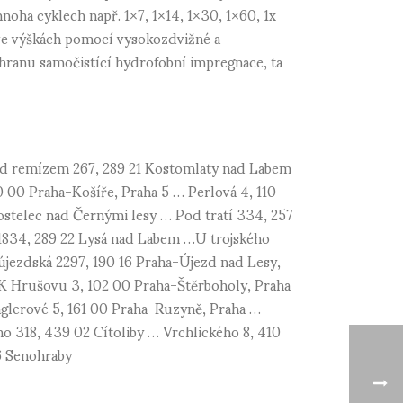
noha cyklech např. 1×7, 1×14, 1×30, 1×60, 1x
 ve výškách pomocí vysokozdvižné a
chranu samočistící hydrofobní impregnace, ta
Pod remízem 267, 289 21 Kostomlaty nad Labem
0 00 Praha-Košíře, Praha 5 … Perlová 4, 110
stelec nad Černými lesy … Pod tratí 334, 257
1834, 289 22 Lysá nad Labem …U trojského
újezdská 2297, 190 16 Praha-Újezd nad Lesy,
… K Hrušovu 3, 102 00 Praha-Štěrboholy, Praha
Laglerové 5, 161 00 Praha-Ruzyně, Praha …
o 318, 439 02 Cítoliby … Vrchlického 8, 410
6 Senohraby