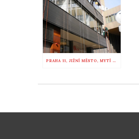
PRAHA 11, JIŽNÍ MĚSTO, MYTÍ OKEN