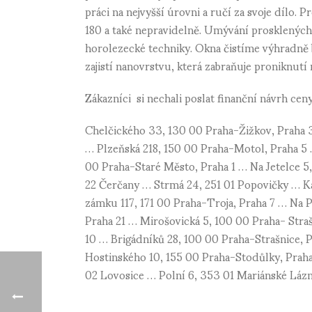
práci na nejvyšší úrovni a ručí za svoje dílo.
180 a také nepravidelně. Umývání prosklených
horolezecké techniky. Okna čistíme výhradně 
zajistí nanovrstvu, která zabraňuje proniknutí n
Zákazníci si nechali poslat finanční návrh ceny
Chelčického 33, 130 00 Praha-Žižkov, Praha 
… Plzeňská 218, 150 00 Praha-Motol, Praha 5 
00 Praha-Staré Město, Praha 1 … Na Jetelce 
22 Čerčany … Strmá 24, 251 01 Popovičky … K
zámku 117, 171 00 Praha-Troja, Praha 7 … Na 
Praha 21 … Mirošovická 5, 100 00 Praha- Stra
10 … Brigádníků 28, 100 00 Praha-Strašnice, P
Hostinského 10, 155 00 Praha-Stodůlky, Praha
02 Lovosice … Polní 6, 353 01 Mariánské Láz