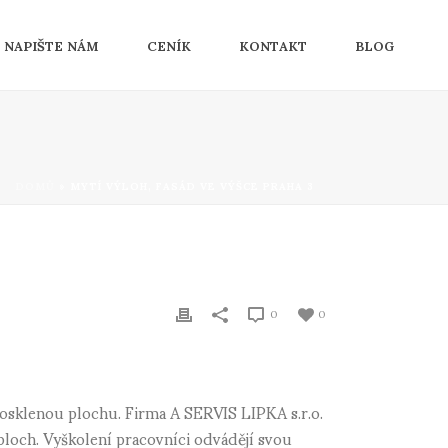
NAPIŠTE NÁM
CENÍK
KONTAKT
BLOG
DOMŮ
»
MYTÍ VÝLOH, FASÁD VE VÝŠCE PRAHA 3
0
0
rosklenou plochu. Firma A SERVIS LIPKA s.r.o.
ploch. Vyškolení pracovníci odvádějí svou