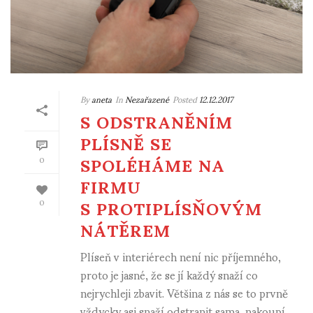
By
aneta
In
Nezařazené
Posted
12.12.2017
S ODSTRANĚNÍM
PLÍSNĚ SE
SPOLÉHÁME NA
0
FIRMU
S PROTIPLÍSŇOVÝM
0
NÁTĚREM
Plíseň v interiérech není nic příjemného,
proto je jasné, že se jí každý snaží co
nejrychleji zbavit. Většina z nás se to prvně
vždycky asi snaží odstranit sama, nakoupí