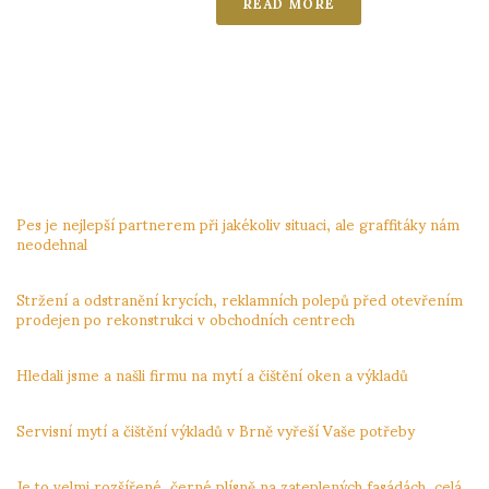
READ MORE
NEJNOVĚJŠÍ PŘÍSPĚVKY
Pes je nejlepší partnerem při jakékoliv situaci, ale graffitáky nám
neodehnal
3.12.2023
Stržení a odstranění krycích, reklamních polepů před otevřením
prodejen po rekonstrukci v obchodních centrech
24.11.2023
Hledali jsme a našli firmu na mytí a čištění oken a výkladů
24.11.2023
Servisní mytí a čištění výkladů v Brně vyřeší Vaše potřeby
24.11.2023
Je to velmi rozšířené, černé plísně na zateplených fasádách, celá