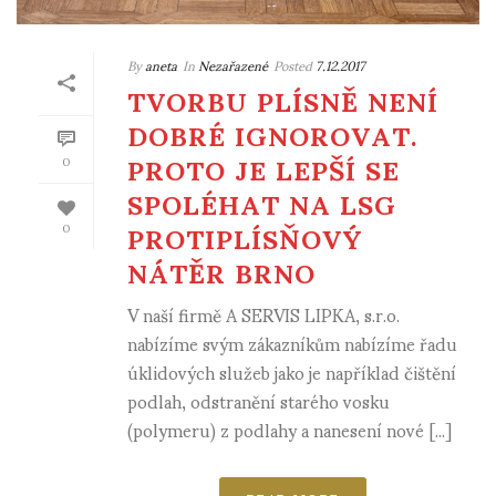
By
aneta
In
Nezařazené
Posted
7.12.2017
TVORBU PLÍSNĚ NENÍ
DOBRÉ IGNOROVAT.
PROTO JE LEPŠÍ SE
0
SPOLÉHAT NA LSG
PROTIPLÍSŇOVÝ
0
NÁTĚR BRNO
V naší firmě A SERVIS LIPKA, s.r.o.
nabízíme svým zákazníkům nabízíme řadu
úklidových služeb jako je například čištění
podlah, odstranění starého vosku
(polymeru) z podlahy a nanesení nové [...]