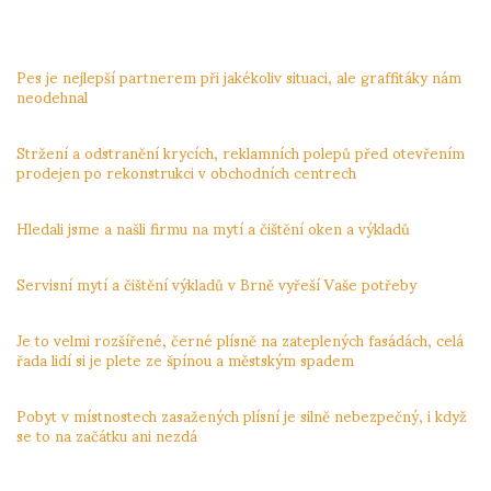
NEJNOVĚJŠÍ PŘÍSPĚVKY
Pes je nejlepší partnerem při jakékoliv situaci, ale graffitáky nám
neodehnal
3.12.2023
Stržení a odstranění krycích, reklamních polepů před otevřením
prodejen po rekonstrukci v obchodních centrech
24.11.2023
Hledali jsme a našli firmu na mytí a čištění oken a výkladů
24.11.2023
Servisní mytí a čištění výkladů v Brně vyřeší Vaše potřeby
24.11.2023
Je to velmi rozšířené, černé plísně na zateplených fasádách, celá
řada lidí si je plete ze špínou a městským spadem
4.11.2023
Pobyt v místnostech zasažených plísní je silně nebezpečný, i když
se to na začátku ani nezdá
4.11.2023