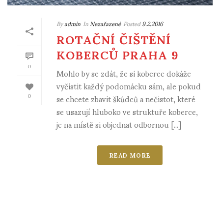
By
admin
In
Nezařazené
Posted
9.2.2016
ROTAČNÍ ČIŠTĚNÍ
KOBERCŮ PRAHA 9
0
Mohlo by se zdát, že si koberec dokáže
vyčistit každý podomácku sám, ale pokud
se chcete zbavit škůdců a nečistot, které
0
se usazují hluboko ve struktuře koberce,
je na místě si objednat odbornou [...]
READ MORE